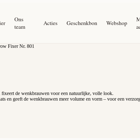
Ons
M
ier
Acties
Geschenkbon
Webshop
team
a
ow Fixer Nr. 801
n fixeert de wenkbrauwen voor een natuurlijke, volle look.
laats en geeft de wenkbrauwen meer volume en vorm – voor een verzorgde