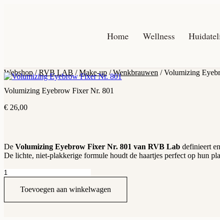
Spring
naar
de
inhoud
Home
Wellness
Huidatel
Webshop
/
RVB LAB
/
Make-up
/
Wenkbrauwen
/ Volumizing Eyebr
Volumizing Eyebrow Fixer Nr. 801
€
26,00
De
Volumizing Eyebrow Fixer Nr. 801 van RVB Lab
definieert e
De lichte, niet-plakkerige formule houdt de haartjes perfect op hun p
Volumizing
Eyebrow
Fixer
Toevoegen aan winkelwagen
Nr.
801
aantal