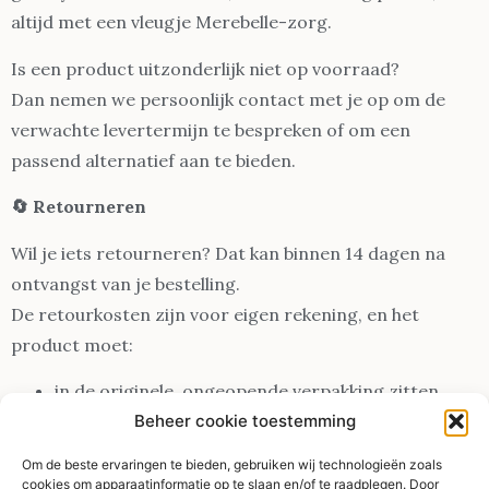
altijd met een vleugje Merebelle-zorg.
Is een product uitzonderlijk niet op voorraad?
Dan nemen we persoonlijk contact met je op om de
verwachte levertermijn te bespreken of om een
passend alternatief aan te bieden.
🔄 Retourneren
Wil je iets retourneren? Dat kan binnen 14 dagen na
ontvangst van je bestelling.
De retourkosten zijn voor eigen rekening, en het
product moet:
in de originele, ongeopende verpakking zitten
in onbeschadigde en ongebruikte staat verkeren
Beheer cookie toestemming
Om de beste ervaringen te bieden, gebruiken wij technologieën zoals
Retouren die niet aan deze voorwaarden voldoen,
cookies om apparaatinformatie op te slaan en/of te raadplegen. Door