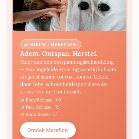
🌿 NIEUW · MEREFLOW
Adem. Ontspan. Herstel.
Meer dan een ontspanningsbehandeling
— een begeleide ervaring waarbij lichaam
en geest samen tot rust komen. Geleid
door Febe, schoonheidsspecialiste én
stress- en burn-out coach.
🌿 Body Release · 60′
🌿 Face Release · 75′
🌿 Mind Reset · 75′
Ontdek Mereflow