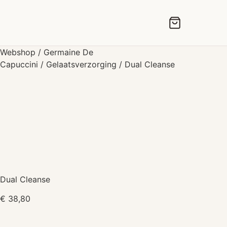
Spring
naar
de
inhoud
Webshop
/
Germaine De
Capuccini
/
Gelaatsverzorging
/ Dual Cleanse
Dual Cleanse
€
38,80