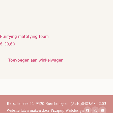
Purifying mattifying foam
€
39,60
Toevoegen aan winkelwagen
Resschebeke 42, 9320 Erembodegem (Aalst)
0483/68.42.03
Website laten maken door Pixapop Webdesign