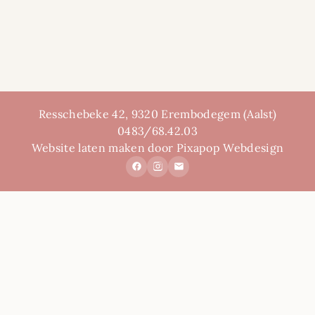
Resschebeke 42, 9320 Erembodegem (Aalst)
0483/68.42.03
Website laten maken door Pixapop Webdesign