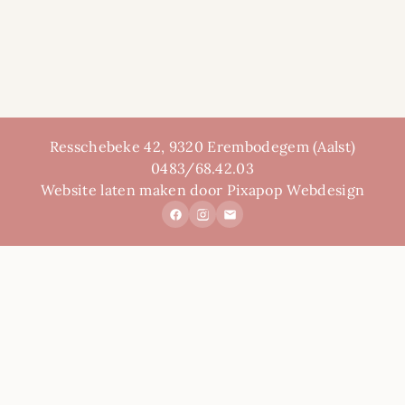
Resschebeke 42, 9320 Erembodegem (Aalst)
0483/68.42.03
Website laten maken door Pixapop Webdesign