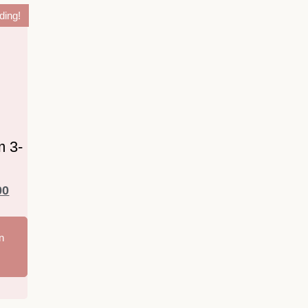
ding!
m 3-
00
n