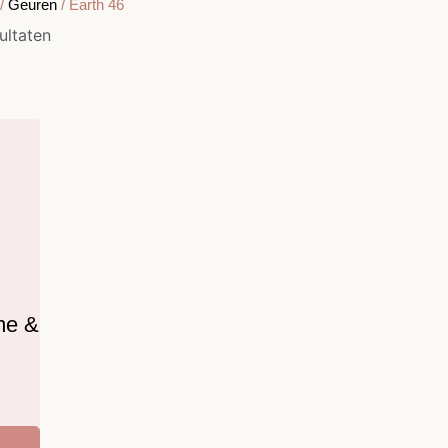
/
Geuren
/ Earth 46
ultaten
me &