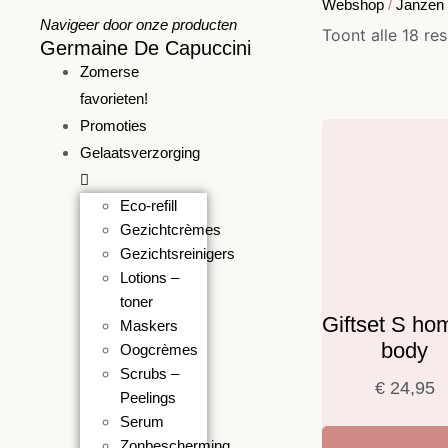
Webshop
/
Janzen
Navigeer door onze producten
Toont alle 18 res
Germaine De Capuccini
Zomerse
favorieten!
Promoties
Gelaatsverzorging
Eco-refill
Gezichtcrèmes
Gezichtsreinigers
Lotions –
toner
Giftset S ho
Maskers
body
Oogcrèmes
Scrubs –
€
24,95
Peelings
Serum
Zonbescherming