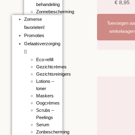
€
8,95
behandeling
Zonnebescherming
Zomerse
Toevoegen aa
favorieten!
winkelwagen
Promoties
Gelaatsverzorging
Eco-refill
Gezichtcrèmes
Gezichtsreinigers
Lotions –
toner
Maskers
Oogcrèmes
Scrubs –
Peelings
Serum
Zonbescherming