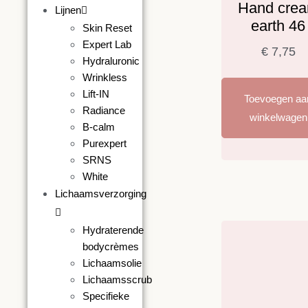
Hand cre
Lijnen
earth 46
Skin Reset
Expert Lab
€
7,75
Hydraluronic
Wrinkless
Lift-IN
Toevoegen aa
Radiance
winkelwagen
B-calm
Purexpert
SRNS
White
Lichaamsverzorging
Hydraterende
bodycrèmes
Lichaamsolie
Lichaamsscrub
Specifieke