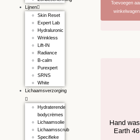
Toevoegen aa
Lijnen
winkelwagen
Skin Reset
Expert Lab
Hydraluronic
Wrinkless
Lift-IN
Radiance
B-calm
Purexpert
SRNS
White
Lichaamsverzorging
Hydraterende
bodycrèmes
Hand was
Lichaamsolie
Earth 46
Lichaamsscrub
Specifieke