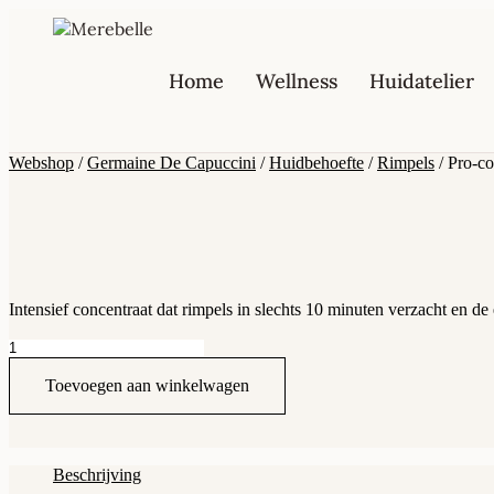
Spring
naar
de
inhoud
Home
Wellness
Huidatelier
Webshop
/
Germaine De Capuccini
/
Huidbehoefte
/
Rimpels
/ Pro-co
Intensief concentraat dat rimpels in slechts 10 minuten verzacht en de e
Pro-
collageen
serum
Toevoegen aan winkelwagen
aantal
Beschrijving