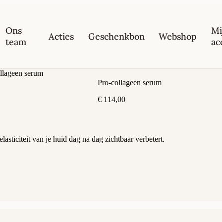
Ons
Mi
Acties
Geschenkbon
Webshop
team
ac
llageen serum
Pro-collageen serum
€
114,00
lasticiteit van je huid dag na dag zichtbaar verbetert.