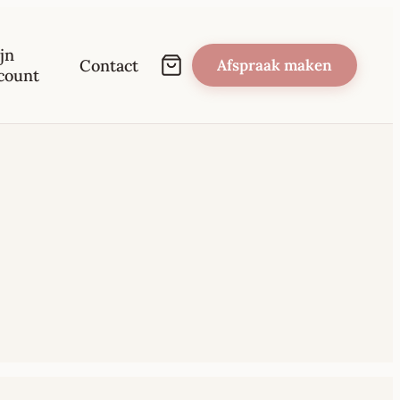
jn
Contact
Afspraak maken
count