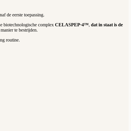
af de eerste toepassing.
de biotechnologische complex
CELASPEP·4™
,
dat in staat is de
 manier te bestrijden.
ing routine.