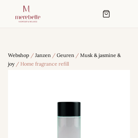
Webshop
/
Janzen
/
Geuren
/
Musk & jasmine &
joy
/ Home fragrance refill