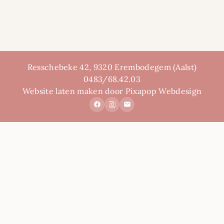
Resschebeke 42, 9320 Erembodegem (Aalst)
0483/68.42.03
Website laten maken door Pixapop Webdesign