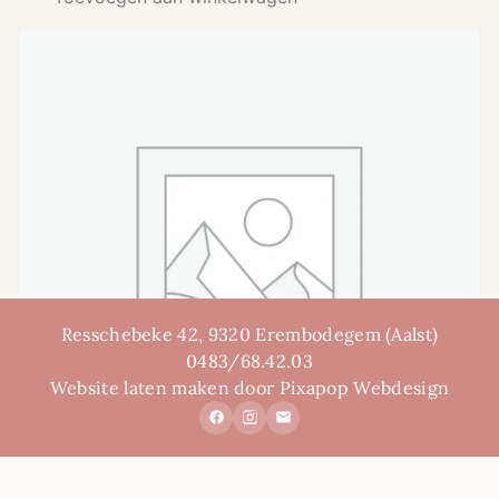
Resschebeke 42, 9320 Erembodegem (Aalst)
0483/68.42.03
Website laten maken door Pixapop Webdesign